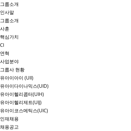
그룹소개
인사말
그룹소개
사훈
핵심가치
CI
연혁
사업분야
그룹사 현황
유아이아이 (UII)
유아이다이나믹스(UID)
유아이헬리콥터(UIH)
유아이헬리제트(UIJ)
유아이코스메틱스(UIC)
인재채용
채용공고