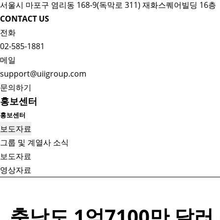
서울시 마포구 염리동 168-9(독막로 311) 재화스퀘어빌딩 16층
CONTACT US
전화
02-585-1881
메일
support@uiigroup.com
문의하기
홍보센터
홍보센터
보도자료
그룹 및 계열사 소식
보도자료
영상자료
충남도 1억7100만 달러