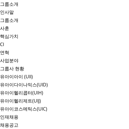
그룹소개
인사말
그룹소개
사훈
핵심가치
CI
연혁
사업분야
그룹사 현황
유아이아이 (UII)
유아이다이나믹스(UID)
유아이헬리콥터(UIH)
유아이헬리제트(UIJ)
유아이코스메틱스(UIC)
인재채용
채용공고