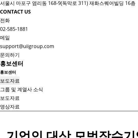
서울시 마포구 염리동 168-9(독막로 311) 재화스퀘어빌딩 16층
CONTACT US
전화
02-585-1881
메일
support@uiigroup.com
문의하기
홍보센터
홍보센터
보도자료
그룹 및 계열사 소식
보도자료
영상자료
기업인 대상 모범장수기